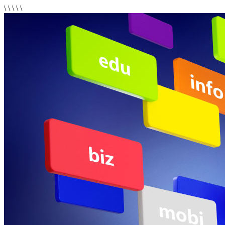
\ \
\ \ \